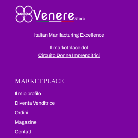
Italian Manifacturing Excellence
Il marketplace del
C
ircuito
D
onne
I
mprenditrici
MARKETPLACE
Il mio profilo
Diventa Venditrice
Ordini
Magazine
Contatti