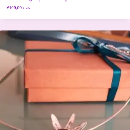
€
109,00
+IVA