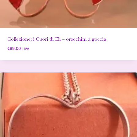
Collezione: i Cuori di Eli – orecchini a goccia
€
69,00
+IVA