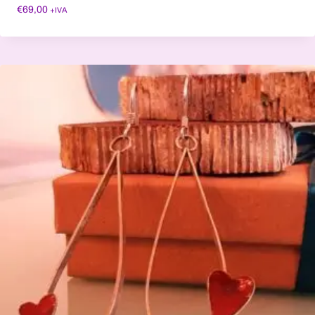
€
69,00
+IVA