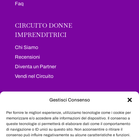
Faq
CIRCUITO DONNE
IMPRENDITRICI
Chi Siamo
Recensioni
Diventa un Partner
Vendi nel Circuito
I NOSTRI SOCIAL
Gestisci Consenso
Segui il nostro progetto sui maggiori social
Per fornire le migliori esperienze, utilizziamo tecnologie come i cookie per
network e resta sempre aggiornata su tutte le
memorizzare e/o accedere alle informazioni del dispositivo. Il consenso a
queste tecnologie ci permetterà di elaborare dati come il comportamento
novità
di navigazione o ID unici su questo sito. Non acconsentire o ritirare il
consenso può influire negativamente su alcune caratteristiche e funzioni.
Facebook
Instagram
LinkedIn
YouTube