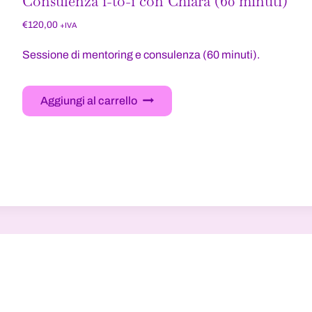
Consulenza 1-to-1 con Chiara (60 minuti)
€
120,00
+IVA
Sessione di mentoring e consulenza (60 minuti).
Aggiungi al carrello