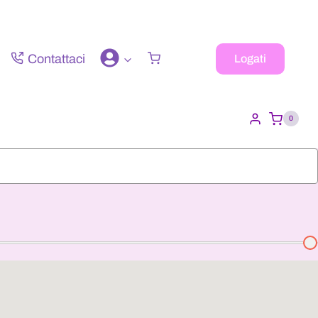
Contattaci
Logati
0