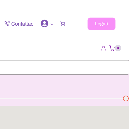
Contattaci
Logati
0