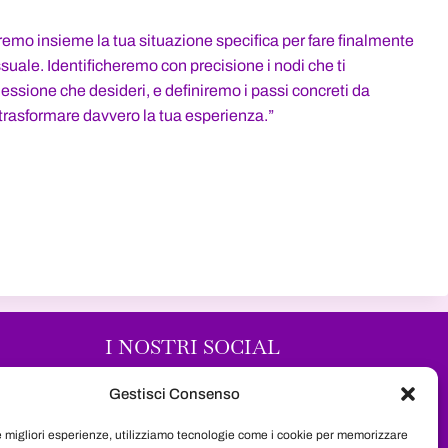
remo insieme la tua situazione specifica per fare finalmente
suale. Identificheremo con precisione i nodi che ti
nessione che desideri, e definiremo i passi concreti da
trasformare davvero la tua esperienza.”
I NOSTRI SOCIAL
Segui il nostro progetto sui maggiori
Gestisci Consenso
social network e resta sempre
le migliori esperienze, utilizziamo tecnologie come i cookie per memorizzare
aggiornata su tutte le novità