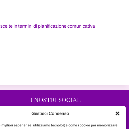
e scelte in termini di pianificazione comunicativa
I NOSTRI SOCIAL
Segui il nostro progetto sui maggiori
Gestisci Consenso
social network e resta sempre
le migliori esperienze, utilizziamo tecnologie come i cookie per memorizzare
aggiornata su tutte le novità