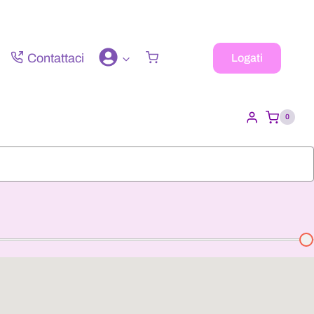
Contattaci
Logati
0