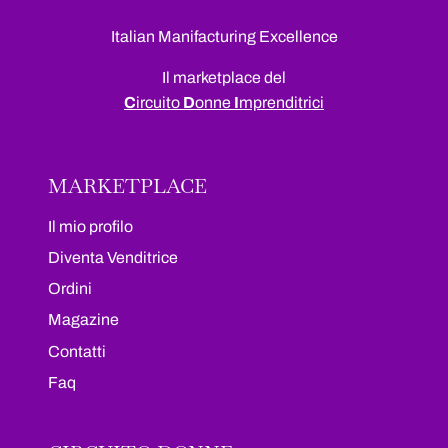
Italian Manifacturing Excellence
Il marketplace del
C
ircuito
D
onne
I
mprenditrici
MARKETPLACE
Il mio profilo
Diventa Venditrice
Ordini
Magazine
Contatti
Faq