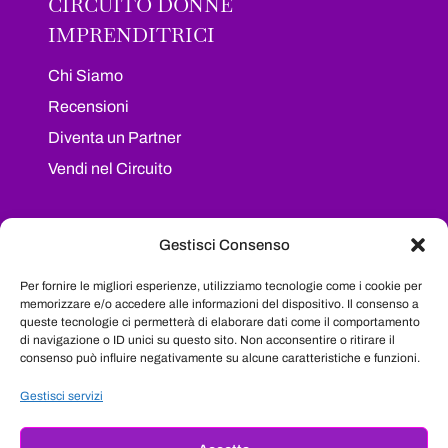
CIRCUITO DONNE
IMPRENDITRICI
Chi Siamo
Recensioni
Diventa un Partner
Vendi nel Circuito
I NOSTRI SOCIAL
Gestisci Consenso
Segui il nostro progetto sui maggiori social
Per fornire le migliori esperienze, utilizziamo tecnologie come i cookie per
network e resta sempre aggiornata su tutte le
memorizzare e/o accedere alle informazioni del dispositivo. Il consenso a
queste tecnologie ci permetterà di elaborare dati come il comportamento
novità
di navigazione o ID unici su questo sito. Non acconsentire o ritirare il
consenso può influire negativamente su alcune caratteristiche e funzioni.
Facebook
Instagram
LinkedIn
YouTube
Gestisci servizi
Privacy Policy
|
Cookie Policy (UE)
|
Termini e condizioni
|