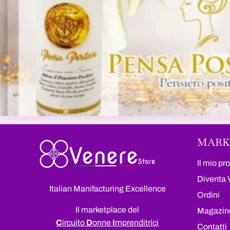
MARK
Il mio pro
Diventa 
Italian Manifacturing Excellence
Ordini
Il marketplace del
Magazin
C
ircuito
D
onne
I
mprenditrici
Contatti