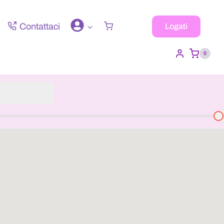
Contattaci
Logati
0