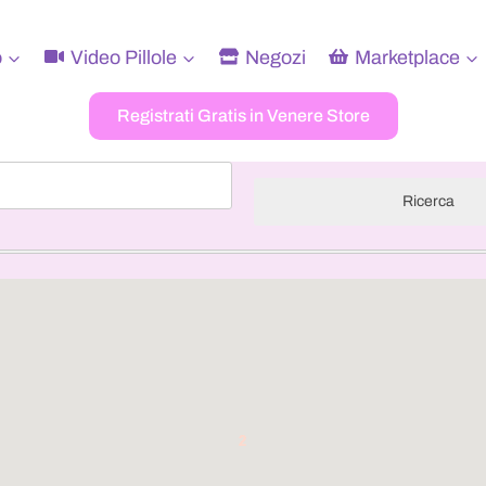
o
Video Pillole
Negozi
Marketplace
Registrati Gratis in Venere Store
Ricerca
2
2