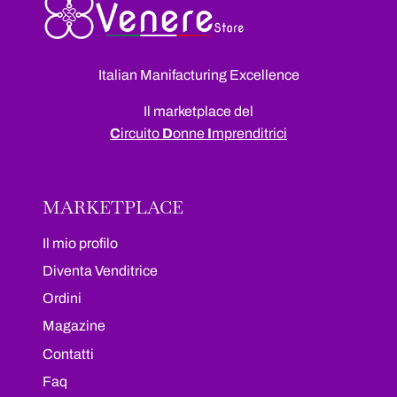
Italian Manifacturing Excellence
Il marketplace del
C
ircuito
D
onne
I
mprenditrici
MARKETPLACE
Il mio profilo
Diventa Venditrice
Ordini
Magazine
Contatti
Faq