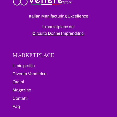
Italian Manifacturing Excellence
Il marketplace del
C
ircuito
D
onne
I
mprenditrici
MARKETPLACE
Il mio profilo
Diventa Venditrice
Ordini
Magazine
Contatti
Faq