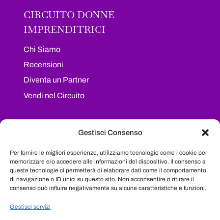
CIRCUITO DONNE
IMPRENDITRICI
Chi Siamo
Recensioni
Diventa un Partner
Vendi nel Circuito
I NOSTRI SOCIAL
Gestisci Consenso
Segui il nostro progetto sui maggiori social
Per fornire le migliori esperienze, utilizziamo tecnologie come i cookie per
network e resta sempre aggiornata su tutte le
memorizzare e/o accedere alle informazioni del dispositivo. Il consenso a
queste tecnologie ci permetterà di elaborare dati come il comportamento
novità
di navigazione o ID unici su questo sito. Non acconsentire o ritirare il
consenso può influire negativamente su alcune caratteristiche e funzioni.
Facebook
Instagram
LinkedIn
YouTube
Gestisci servizi