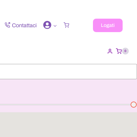
Contattaci
Logati
0