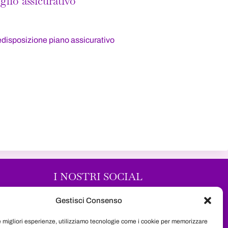
glio assicurativo
redisposizione piano assicurativo
I NOSTRI SOCIAL
Segui il nostro progetto sui maggiori
Gestisci Consenso
social network e resta sempre
le migliori esperienze, utilizziamo tecnologie come i cookie per memorizzare
aggiornata su tutte le novità