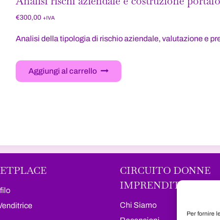
Analisi rischi aziendale e costruzione portafo
€
300,00
+IVA
Analisi della tipologia di rischio aziendale, valutazione e p
Aggiungi al carrello
ETPLACE
CIRCUITO DONNE
IMPRENDITRICI
filo
Chi Siamo
Venditrice
Per fornire 