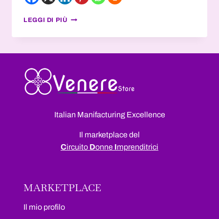
WEBINAR
LEGGI DI PIÙ
–
DI
RACHELE
ZANARELLA
–
COMUNICARE
DA
PROTAGONISTA,
ATELIER
Italian Manifacturing Excellence
DELLA
FORMAZIONE
Il marketplace del
C
ircuito
D
onne
I
mprenditrici
MARKETPLACE
Il mio profilo