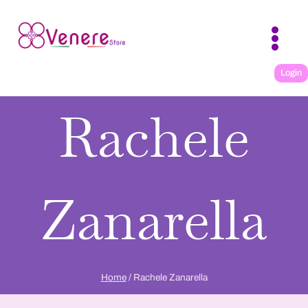
Salta
al
contenuto
Login
Rachele
Zanarella
Home
/
Rachele Zanarella