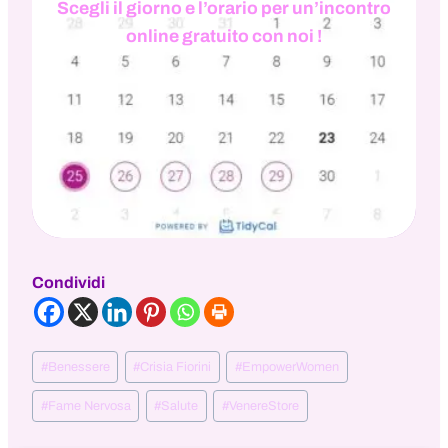
Scegli il giorno e l’orario per un’incontro
online gratuito con noi !
Condividi
Tag
#
Benessere
#
Crisia Fiorini
#
EmpowerWomen
articolo:
#
Fame Nervosa
#
Salute
#
VenereStore