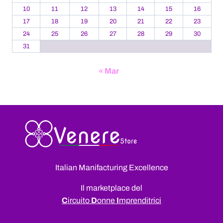
10
11
12
13
14
15
16
17
18
19
20
21
22
23
24
25
26
27
28
29
30
31
« Mar
Italian Manifacturing Excellence
Il marketplace del
C
ircuito
D
onne
I
mprenditrici