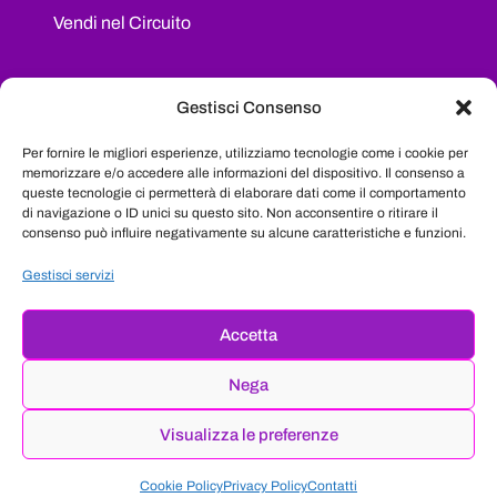
Vendi nel Circuito
I NOSTRI SOCIAL
Gestisci Consenso
Segui il nostro progetto sui maggiori social
Per fornire le migliori esperienze, utilizziamo tecnologie come i cookie per
network e resta sempre aggiornata su tutte le
memorizzare e/o accedere alle informazioni del dispositivo. Il consenso a
queste tecnologie ci permetterà di elaborare dati come il comportamento
novità
di navigazione o ID unici su questo sito. Non acconsentire o ritirare il
consenso può influire negativamente su alcune caratteristiche e funzioni.
Facebook
Instagram
LinkedIn
YouTube
Gestisci servizi
Privacy Policy
|
Cookie Policy (UE)
|
Termini e condizioni
|
Accetta
Credits
|
Politica di Rimborso o Reso
|
Dichiarazione di
non responsabilità
|
Regolamento Etico Interno
Nega
® Tutti i diritti riservati | © 2026 Venerestore by
Donne
Imprenditrici Srl
- Via delle Industrie, 13 - Venezia - Italia |
Visualizza le preferenze
Piva 04735610273
Cookie Policy
Privacy Policy
Contatti