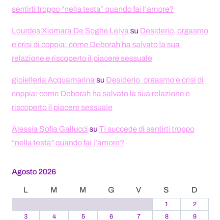
sentirti troppo “nella testa” quando fai l’amore?
Lourdes Xiomara De Soghe Leiva
su
Desiderio, orgasmo
e crisi di coppia: come Deborah ha salvato la sua
relazione e riscoperto il piacere sessuale
gioielleria Acquamarina
su
Desiderio, orgasmo e crisi di
coppia: come Deborah ha salvato la sua relazione e
riscoperto il piacere sessuale
Alessia Sofia Gallucci
su
Ti succede di sentirti troppo
“nella testa” quando fai l’amore?
Agosto 2026
L
M
M
G
V
S
D
1
2
3
4
5
6
7
8
9