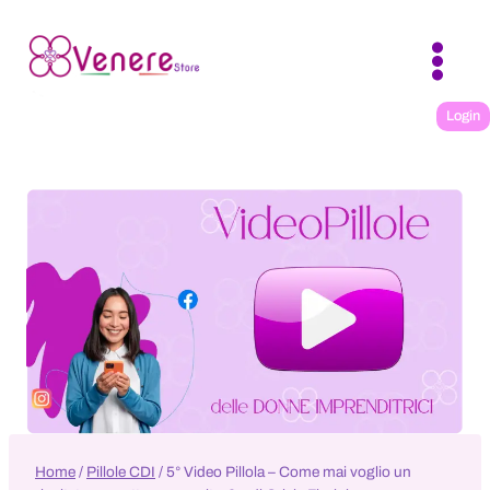
Salta
al
contenuto
Login
Home
/
Pillole CDI
/
5° Video Pillola – Come mai voglio un