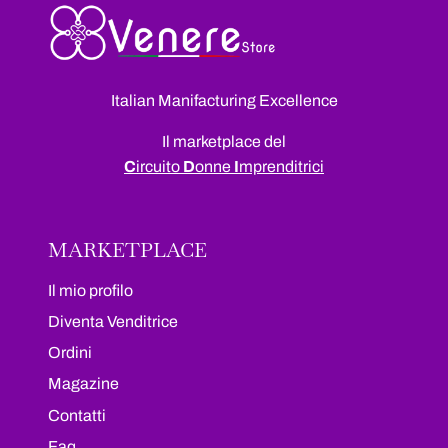
Italian Manifacturing Excellence
Il marketplace del
C
ircuito
D
onne
I
mprenditrici
MARKETPLACE
Il mio profilo
Diventa Venditrice
Ordini
Magazine
Contatti
Faq