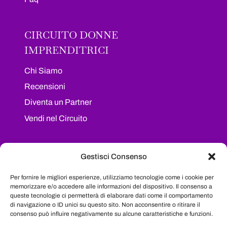
CIRCUITO DONNE
IMPRENDITRICI
Chi Siamo
Recensioni
Diventa un Partner
Vendi nel Circuito
I NOSTRI SOCIAL
Gestisci Consenso
Segui il nostro progetto sui maggiori social
Per fornire le migliori esperienze, utilizziamo tecnologie come i cookie per
network e resta sempre aggiornata su tutte le
memorizzare e/o accedere alle informazioni del dispositivo. Il consenso a
queste tecnologie ci permetterà di elaborare dati come il comportamento
novità
di navigazione o ID unici su questo sito. Non acconsentire o ritirare il
consenso può influire negativamente su alcune caratteristiche e funzioni.
Facebook
Instagram
LinkedIn
YouTube