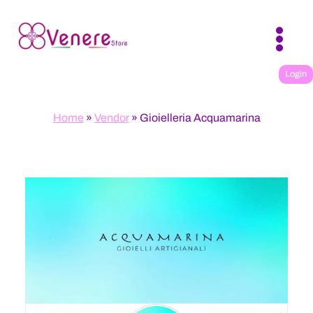
Salta
al
contenuto
Login
Home
»
Vendor
»
Gioielleria Acquamarina
Home
/
Gioielleria Acquamarina