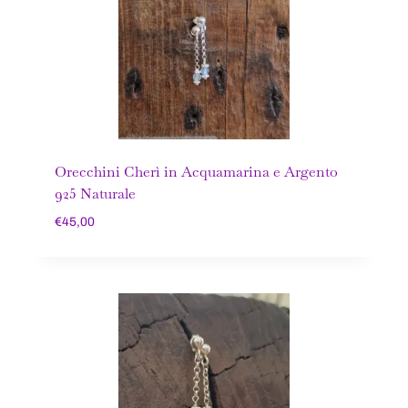
Orecchini Cherì in Acquamarina e Argento
925 Naturale
€
45,00